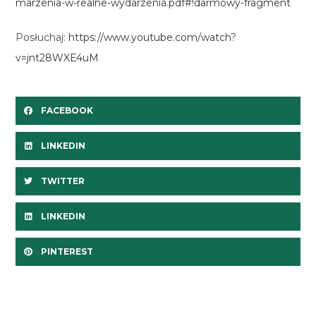
marzenia-w-realne-wydarzenia.pdf#!darmowy-fragment
Posłuchaj:
https://www.youtube.com/watch?
v=jnt28WXE4uM
FACEBOOK
LINKEDIN
TWITTER
LINKEDIN
PINTEREST