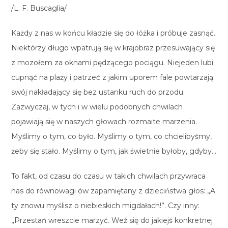
/L. F. Buscaglia/
Każdy z nas w końcu kładzie się do łóżka i próbuje zasnąć.
Niektórzy długo wpatrują się w krajobraz przesuwający się
z mozołem za oknami pędzącego pociągu. Niejeden lubi
cupnąć na plaży i patrzeć z jakim uporem fale powtarzają
swój nakładający się bez ustanku ruch do przodu.
Zazwyczaj, w tych i w wielu podobnych chwilach
pojawiają się w naszych głowach rozmaite marzenia.
Myślimy o tym, co było. Myślimy o tym, co chcielibyśmy,
żeby się stało. Myślimy o tym, jak świetnie byłoby, gdyby…
To fakt, od czasu do czasu w takich chwilach przywraca
nas do równowagi ów zapamiętany z dzieciństwa głos: „A
ty znowu myślisz o niebieskich migdałach!”. Czy inny:
„Przestań wreszcie marzyć. Weź się do jakiejś konkretnej