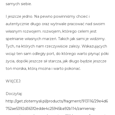
samych siebie.
I jeszcze jedno. Na pewno powinniśmy chcieć i
autentycznie długo oraz wytrwale pracować nad swoim
własnym rozwojem. rozwojem, którego celem jest
spełnianie własnych marzeń. Takich jak sami je widzimy.
Tych, na których nam rzeczywiście zależy. Wskazujących
wciąż ten sam odległy port, do którego warto płynąć póki
życia, dopóki jeszcze sił starcza, jak długo będzie jeszcze
toń morska, którą można i warto pokonać.
WIĘCEJ:
Doczytaj:
http://get.zlotemysli.pl/products/fragment/913116/29e4d6
752ae5392d363f2edde4c25945ba92b114/zamieniaj-