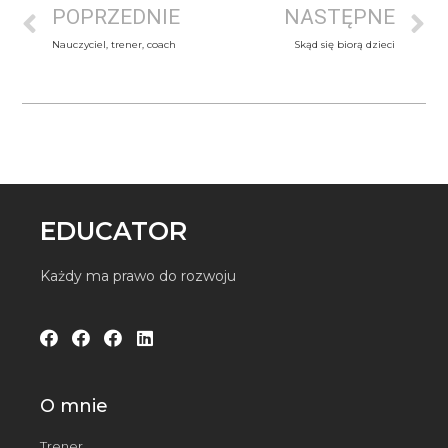
POPRZEDNIE
NASTĘPNE
Nauczyciel, trener, coach
Skąd się biorą dzieci
EDUCATOR
Każdy ma prawo do rozwoju
O mnie
Trener