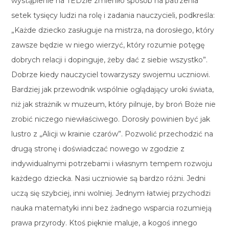
wystąpienie na TEDzie zmieniło sposób na patrzenia
setek tysięcy ludzi na rolę i zadania nauczycieli, podkreśla:
„Każde dziecko zasługuje na mistrza, na dorosłego, który
zawsze będzie w niego wierzyć, który rozumie potęgę
dobrych relacji i dopinguje, żeby dać z siebie wszystko”.
Dobrze kiedy nauczyciel towarzyszy swojemu uczniowi.
Bardziej jak przewodnik wspólnie oglądający uroki świata,
niż jak strażnik w muzeum, który pilnuje, by broń Boże nie
zrobić niczego niewłaściwego. Dorosły powinien być jak
lustro z „Alicji w krainie czarów”. Pozwolić przechodzić na
drugą stronę i doświadczać nowego w zgodzie z
indywidualnymi potrzebami i własnym tempem rozwoju
każdego dziecka. Nasi uczniowie są bardzo różni. Jedni
uczą się szybciej, inni wolniej. Jednym łatwiej przychodzi
nauka matematyki inni bez żadnego wsparcia rozumieją
prawa przyrody. Ktoś pięknie maluje, a kogoś innego