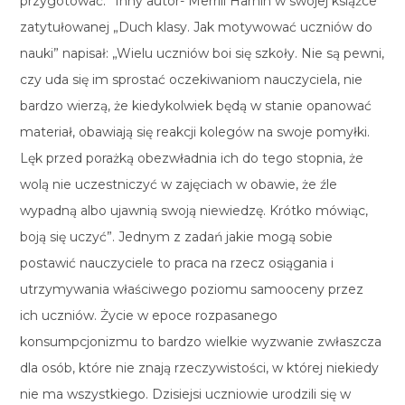
przygotować.” Inny autor- Merrill Harnin w swojej książce
zatytułowanej „Duch klasy. Jak motywować uczniów do
nauki” napisał: „Wielu uczniów boi się szkoły. Nie są pewni,
czy uda się im sprostać oczekiwaniom nauczyciela, nie
bardzo wierzą, że kiedykolwiek będą w stanie opanować
materiał, obawiają się reakcji kolegów na swoje pomyłki.
Lęk przed porażką obezwładnia ich do tego stopnia, że
wolą nie uczestniczyć w zajęciach w obawie, że źle
wypadną albo ujawnią swoją niewiedzę. Krótko mówiąc,
boją się uczyć”. Jednym z zadań jakie mogą sobie
postawić nauczyciele to praca na rzecz osiągania i
utrzymywania właściwego poziomu samooceny przez
ich uczniów. Życie w epoce rozpasanego
konsumpcjonizmu to bardzo wielkie wyzwanie zwłaszcza
dla osób, które nie znają rzeczywistości, w której niekiedy
nie ma wszystkiego. Dzisiejsi uczniowie urodzili się w