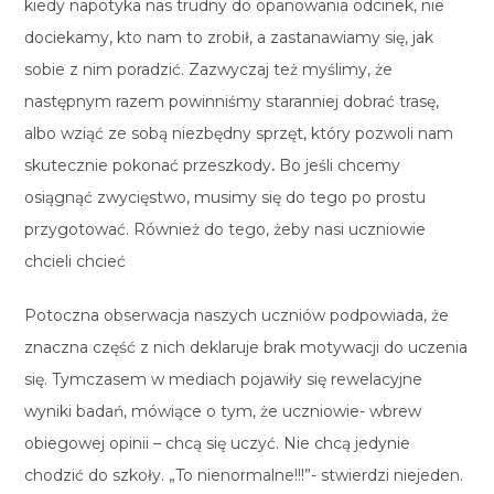
kiedy napotyka nas trudny do opanowania odcinek, nie
dociekamy, kto nam to zrobił, a zastanawiamy się, jak
sobie z nim poradzić. Zazwyczaj też myślimy, że
następnym razem powinniśmy staranniej dobrać trasę,
albo wziąć ze sobą niezbędny sprzęt, który pozwoli nam
skutecznie pokonać przeszkody
.
Bo jeśli chcemy
osiągnąć zwycięstwo, musimy się do tego po prostu
przygotować. Również do tego, żeby nasi uczniowie
chcieli chcieć
Potoczna obserwacja naszych uczniów podpowiada, że
znaczna część z nich deklaruje brak motywacji do uczenia
się. Tymczasem w mediach pojawiły się rewelacyjne
wyniki badań, mówiące o tym, że uczniowie- wbrew
obiegowej opinii – chcą się uczyć. Nie chcą jedynie
chodzić do szkoły. „To nienormalne!!!”- stwierdzi niejeden.