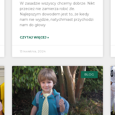
W zasadzie wszyscy chcemy dobrze. Nikt
przecież nie zamierza robić źle.
Najlepszym dowodem jest to, że kiedy
nam nie wyjdzie, natychmiast przychodzi
nam do głowy
CZYTAJ WIĘCEJ »
13 kwietnia, 2024
BLOG