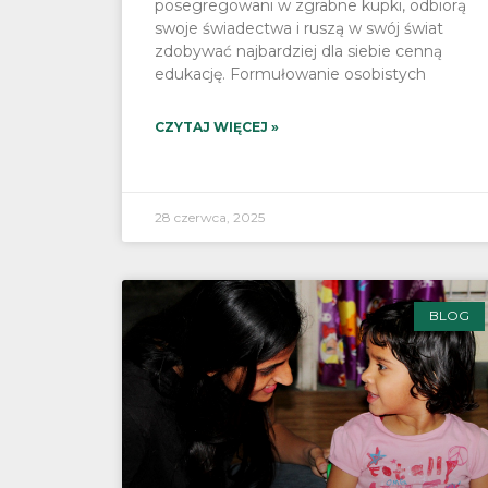
posegregowani w zgrabne kupki, odbiorą
swoje świadectwa i ruszą w swój świat
zdobywać najbardziej dla siebie cenną
edukację. Formułowanie osobistych
CZYTAJ WIĘCEJ »
28 czerwca, 2025
BLOG