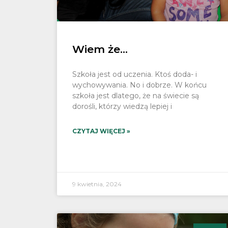
Wiem że…
Szkoła jest od uczenia. Ktoś doda- i
wychowywania. No i dobrze. W końcu
szkoła jest dlatego, że na świecie są
dorośli, którzy wiedzą lepiej i
CZYTAJ WIĘCEJ »
9 kwietnia, 2024