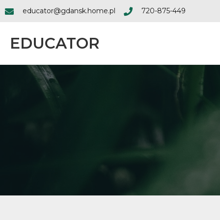
educator@gdansk.home.pl
720-875-449
EDUCATOR