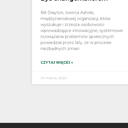
Bill Drayton, twórca Ashoki,
międzynarodowej organizacji, która
wyszukuje i zrzesza osobowości
wprowadzające innowacyjne, systemowe
rozwiązania problemów społecznych
powiedział przez laty, że w procesie
niezbędnych zmian
CZYTAJ WIĘCEJ »
24 marca, 2024