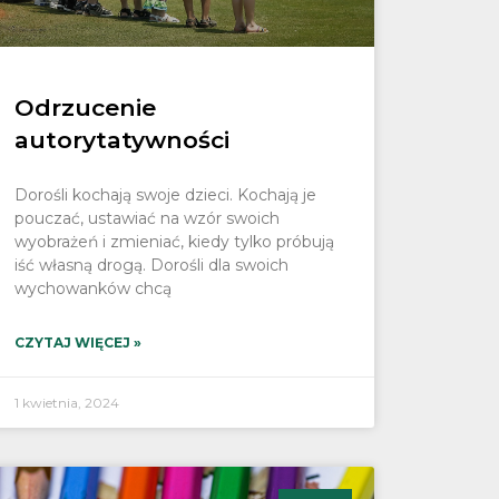
Odrzucenie
autorytatywności
Dorośli kochają swoje dzieci. Kochają je
pouczać, ustawiać na wzór swoich
wyobrażeń i zmieniać, kiedy tylko próbują
iść własną drogą. Dorośli dla swoich
wychowanków chcą
CZYTAJ WIĘCEJ »
1 kwietnia, 2024