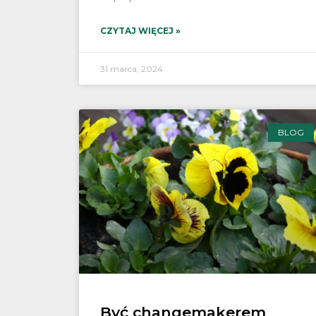
CZYTAJ WIĘCEJ »
31 marca, 2024
BLOG
Być changemakerem